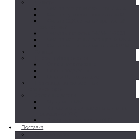
Фильтры
Фильтр сетчатый фланцевый ФСФ
Фильтр пусковой тройниковый ФПТ
Фильтр СДЖ сетчатый дренажный
жидкостный
Фильтры сетчатые Т-ММ-11-2003
Фильтр магнитный фланцевый ФМФ
Фильтр магнитный муфтовый ФММ
Фланцы
Опоры трубопроводов
Опоры неподвижные
Опоры подвижные
Опоры ТС скользящие
Производство сильфонных
компенсаторов
Закладные детали
Фундамент ФМ
Консольные фундаменты для опор
освещения (ФК)
Выносные фундаменты (ФВ)
Поставка
Металлорукава