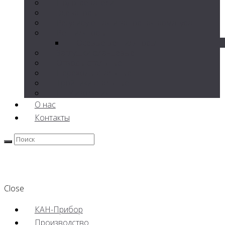
Подогреватели
Элеваторы
Регулирующая и запорная арматура
Вентиляторы
Осевые вентиляторы
Заглушки фланцевые
Отводы стальные
Переходы стальные
Тройники стальные
ППУ изоляция
О нас
Контакты
Close
КАН-Прибор
Производство