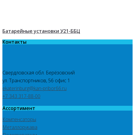
Батарейные установки У21-ББЦ
Контакты
Свердловская обл. Берёзовский
ул. Транспортников, 56 офис 1
ekaterinburg@kan-pribor66.ru
+7 343 317-88-00
Ассортимент
Компенсаторы
Металлорукава
Подогреватели