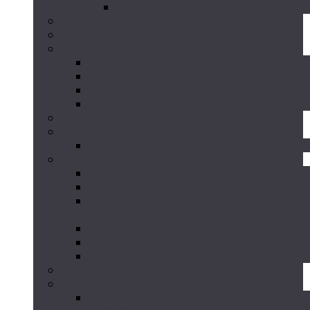
Сальники нажимные ТМ-96
Клапаны ПГВУ
Сильфонные компенсаторы
Компенсаторы
Сальниковые компенсаторы
Линзовые компенсаторы
Сильфонные компенсаторы
Резиновые компенсаторы КР, КРК
Емкостное оборудование
Воздухосборники ВСГ
Воздухосборник проточный А1И
Фильтры
Фильтр сетчатый фланцевый ФСФ
Фильтр пусковой тройниковый ФПТ
Фильтр СДЖ сетчатый дренажный
жидкостный
Фильтры сетчатые Т-ММ-11-2003
Фильтр магнитный фланцевый ФМФ
Фильтр магнитный муфтовый ФММ
Фланцы
Опоры трубопроводов
Опоры неподвижные