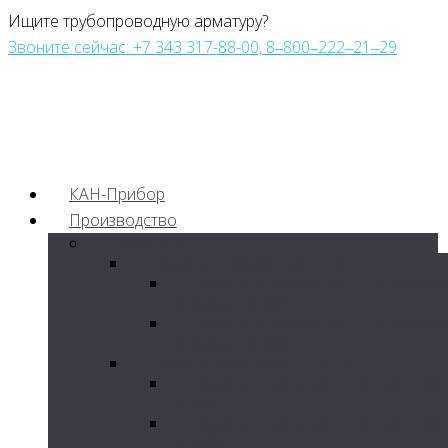
Ищите трубопроводную арматуру?
Звоните сейчас: +7 343 317-88-00, 8‒800‒222‒21‒29
КАН-Прибор
Производство
Грязевики
Грязевик горизонтальный ГГ
Грязевик горизонтальный изгото
по серии ТС-565
Грязевик горизонтальный изгото
по серии ТС-566
Грязевик вертикальный ГВ
Грязевик вертикальный стальной
ТС-567
Грязевик вертикальный стальной
ТС-568