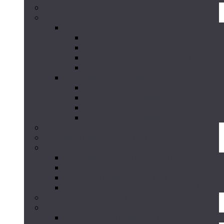
Циклоны и пылеуловители
Сальники
Сальники набивные по серии 5.900-2
Сальники набивные ТМ-89
Сальники набивные ТМ-90
Сальники набивные ТМ-91
Сальники набивные ТМ-92
Сальники нажимные по серии 05.900-3
Сальники нажимные ТМ-93
Сальники нажимные ТМ-94
Сальники нажимные ТМ-95
Сальники нажимные ТМ-96
Клапаны ПГВУ
Сильфонные компенсаторы
Компенсаторы
Сальниковые компенсаторы
Линзовые компенсаторы
Сильфонные компенсаторы
Резиновые компенсаторы КР, КРК
Емкостное оборудование
Воздухосборники ВСГ
Воздухосборник проточный А1И