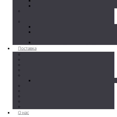
Опоры подвижные
Опоры ТС скользящие
Производство сильфонных
компенсаторов
Закладные детали
Фундамент ФМ
Консольные фундаменты для опор
освещения (ФК)
Выносные фундаменты (ФВ)
Поставка
Металлорукава
Подогреватели
Элеваторы
Регулирующая и запорная арматура
Вентиляторы
Осевые вентиляторы
Заглушки фланцевые
Отводы стальные
Переходы стальные
Тройники стальные
ППУ изоляция
О нас