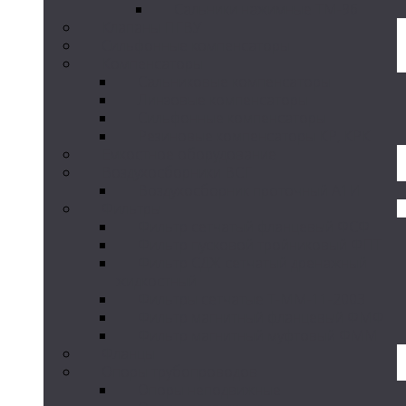
Сальники нажимные ТМ-96
Клапаны ПГВУ
Сильфонные компенсаторы
Компенсаторы
Сальниковые компенсаторы
Линзовые компенсаторы
Сильфонные компенсаторы
Резиновые компенсаторы КР, КРК
Емкостное оборудование
Воздухосборники ВСГ
Воздухосборник проточный А1И
Фильтры
Фильтр сетчатый фланцевый ФСФ
Фильтр пусковой тройниковый ФПТ
Фильтр СДЖ сетчатый дренажный
жидкостный
Фильтры сетчатые Т-ММ-11-2003
Фильтр магнитный фланцевый ФМФ
Фильтр магнитный муфтовый ФММ
Фланцы
Опоры трубопроводов
Опоры неподвижные