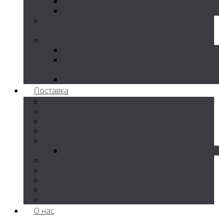
Опоры подвижные
Опоры ТС скользящие
Производство сильфонных
компенсаторов
Закладные детали
Фундамент ФМ
Консольные фундаменты для опор
освещения (ФК)
Выносные фундаменты (ФВ)
Поставка
Металлорукава
Подогреватели
Элеваторы
Регулирующая и запорная арматура
Вентиляторы
Осевые вентиляторы
Заглушки фланцевые
Отводы стальные
Переходы стальные
Тройники стальные
ППУ изоляция
О нас