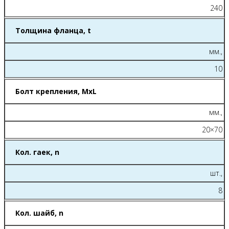
240
Толщина фланца, t
мм.,
10
Болт крепления, МхL
мм.,
20×70
Кол. гаек, n
шт.,
8
Кол. шайб, n