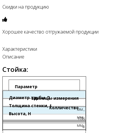
Скидки на продукцию
Хорошее качество отгружаемой продукции
Характеристики
Описание
Стойка:
Параметр
Диаметр трубы, D
Единицы измерения
Толщина стенки, t
Колличество
мм.,
Высота, H
мм.,
108
мм.,
4