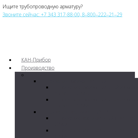
Ищите трубопроводную арматуру?
Звоните сейчас: +7 343 317-88-00, 8‒800‒222‒21‒29
КАН-Прибор
Производство
Грязевики
Грязевик горизонтальный ГГ
Грязевик горизонтальный изгото
по серии ТС-565
Грязевик горизонтальный изгото
по серии ТС-566
Грязевик вертикальный ГВ
Грязевик вертикальный стальной
ТС-567
Грязевик вертикальный стальной
ТС-568