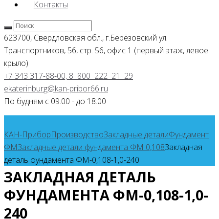
Контакты
623700, Свердловская обл., г.Берёзовский
ул.
Транспортников, 56, стр. 56, офис 1 (первый этаж, левое
крыло)
+7 343 317-88-00, 8‒800‒222‒21‒29
ekaterinburg@kan-pribor66.ru
По будням с 09.00 - до 18.00
КАН-Прибор
Производство
Закладные детали
Фундамент
ФМ
Закладные детали фундамента ФМ 0,108
Закладная
деталь фундамента ФМ-0,108-1,0-240
ЗАКЛАДНАЯ ДЕТАЛЬ
ФУНДАМЕНТА ФМ-0,108-1,0-
240