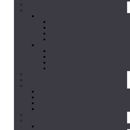
Циклоны и пылеуловители
Сальники
Сальники набивные по серии 5.900-2
Сальники набивные ТМ-89
Сальники набивные ТМ-90
Сальники набивные ТМ-91
Сальники набивные ТМ-92
Сальники нажимные по серии 05.900-3
Сальники нажимные ТМ-93
Сальники нажимные ТМ-94
Сальники нажимные ТМ-95
Сальники нажимные ТМ-96
Клапаны ПГВУ
Сильфонные компенсаторы
Компенсаторы
Сальниковые компенсаторы
Линзовые компенсаторы
Сильфонные компенсаторы
Резиновые компенсаторы КР, КРК
Емкостное оборудование
Воздухосборники ВСГ
Воздухосборник проточный А1И