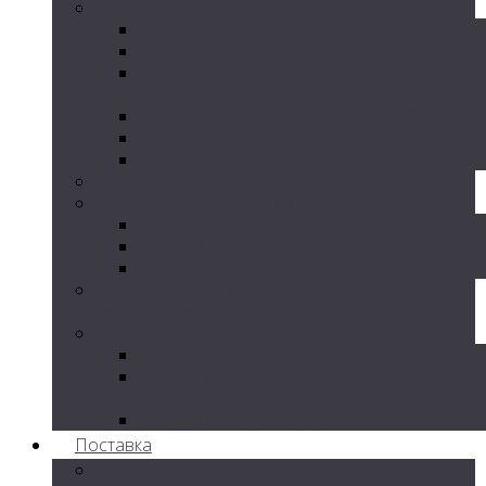
Фильтры
Фильтр сетчатый фланцевый ФСФ
Фильтр пусковой тройниковый ФПТ
Фильтр СДЖ сетчатый дренажный
жидкостный
Фильтры сетчатые Т-ММ-11-2003
Фильтр магнитный фланцевый ФМФ
Фильтр магнитный муфтовый ФММ
Фланцы
Опоры трубопроводов
Опоры неподвижные
Опоры подвижные
Опоры ТС скользящие
Производство сильфонных
компенсаторов
Закладные детали
Фундамент ФМ
Консольные фундаменты для опор
освещения (ФК)
Выносные фундаменты (ФВ)
Поставка
Металлорукава