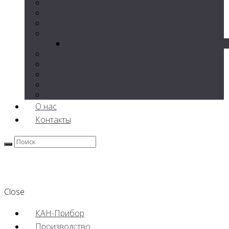
Подогреватели
Элеваторы
Регулирующая и запорная арматура
Вентиляторы
Осевые вентиляторы
Заглушки фланцевые
Отводы стальные
Переходы стальные
Тройники стальные
ППУ изоляция
О нас
Контакты
Close
КАН-Прибор
Производство