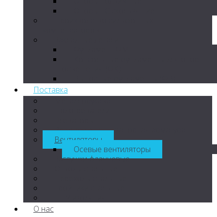
Опоры подвижные
Опоры ТС скользящие
Производство сильфонных
компенсаторов
Закладные детали
Фундамент ФМ
Консольные фундаменты для опор
освещения (ФК)
Выносные фундаменты (ФВ)
Поставка
Металлорукава
Подогреватели
Элеваторы
Регулирующая и запорная арматура
Вентиляторы
Осевые вентиляторы
Заглушки фланцевые
Отводы стальные
Переходы стальные
Тройники стальные
ППУ изоляция
О нас