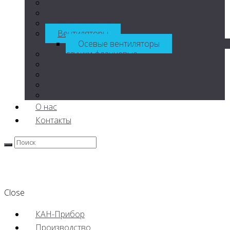
Подогреватели
Элеваторы
Регулирующая и запорная арматура
Вентиляторы
Осевые вентиляторы
Заглушки фланцевые
Отводы стальные
Переходы стальные
Тройники стальные
ППУ изоляция
О нас
Контакты
Close
КАН-Прибор
Производство