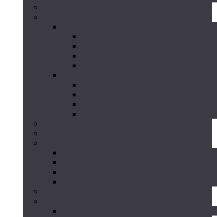
Циклоны и пылеуловители
Сальники
Сальники набивные по серии 5.900-2
Сальники набивные ТМ-89
Сальники набивные ТМ-90
Сальники набивные ТМ-91
Сальники набивные ТМ-92
Сальники нажимные по серии 05.900-3
Сальники нажимные ТМ-93
Сальники нажимные ТМ-94
Сальники нажимные ТМ-95
Сальники нажимные ТМ-96
Клапаны ПГВУ
Сильфонные компенсаторы
Компенсаторы
Сальниковые компенсаторы
Линзовые компенсаторы
Сильфонные компенсаторы
Резиновые компенсаторы КР, КРК
Емкостное оборудование
Воздухосборники ВСГ
Воздухосборник проточный А1И