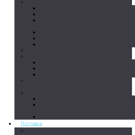
Фильтры
Фильтр сетчатый фланцевый ФСФ
Фильтр пусковой тройниковый ФПТ
Фильтр СДЖ сетчатый дренажный
жидкостный
Фильтры сетчатые Т-ММ-11-2003
Фильтр магнитный фланцевый ФМФ
Фильтр магнитный муфтовый ФММ
Фланцы
Опоры трубопроводов
Опоры неподвижные
Опоры подвижные
Опоры ТС скользящие
Производство сильфонных
компенсаторов
Закладные детали
Фундамент ФМ
Консольные фундаменты для опор
освещения (ФК)
Выносные фундаменты (ФВ)
Поставка
Металлорукава