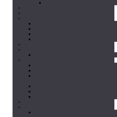
Сальники нажимные ТМ-96
Клапаны ПГВУ
Сильфонные компенсаторы
Компенсаторы
Сальниковые компенсаторы
Линзовые компенсаторы
Сильфонные компенсаторы
Резиновые компенсаторы КР, КРК
Емкостное оборудование
Воздухосборники ВСГ
Воздухосборник проточный А1И
Фильтры
Фильтр сетчатый фланцевый ФСФ
Фильтр пусковой тройниковый ФПТ
Фильтр СДЖ сетчатый дренажный
жидкостный
Фильтры сетчатые Т-ММ-11-2003
Фильтр магнитный фланцевый ФМФ
Фильтр магнитный муфтовый ФММ
Фланцы
Опоры трубопроводов
Опоры неподвижные