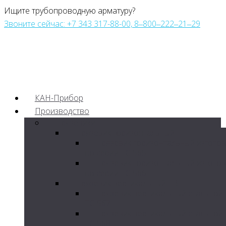
Ищите трубопроводную арматуру?
Звоните сейчас: +7 343 317-88-00, 8‒800‒222‒21‒29
КАН-Прибор
Производство
Грязевики
Грязевик горизонтальный ГГ
Грязевик горизонтальный изгото
по серии ТС-565
Грязевик горизонтальный изгото
по серии ТС-566
Грязевик вертикальный ГВ
Грязевик вертикальный стальной
ТС-567
Грязевик вертикальный стальной
ТС-568